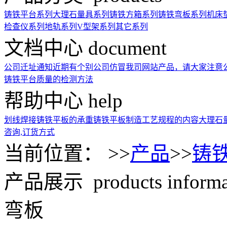
铸铁平台系列
大理石量具系列
铸铁方箱系列
铸铁弯板系列
机床
检查仪系列
地轨系列
V型架系列
其它系列
文档中心
document
公司迁址通知
近期有个别公司仿冒我司网站产品，请大家注意
铸铁平台质量的检测方法
帮助中心
help
划线焊接铸铁平板的承重
铸铁平板制造工艺规程的内容
大理石
咨询,订货方式
当前位置： >>
产品
>>
铸
产品展示
products inform
弯板